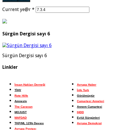
Current ye@r
*
Sürgün Dergisi sayı 6
Sürgün Dergisi sayı 6
Linkler
İnsan Hakları Derneği
Avrupa Haber
TİHV
İnfo Turk
Rote Hilfe
Görülmüştür
Amnesty
Cumartesi Anneleri
The Caravan
Annem Cumartesi
MOJUST
IHDD
MAFDAD
Eylül Sürgünleri
TKP/ML 129b Davası
Avrupa Demokrat
Avrupa Postası