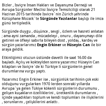
Bizler , İsviçre İnsan Hakları ve Dayanışma Derneği ve
Avrupa Sürgünler Meclisi İsviçre Temsilciliği olarak 21
Haziran 2015 tarihinde İsvicre`nin Zürich şehrinde
Kütüphane Mozaik`te
Sürgünde Yazılanlar
başlığı ile imza
günü tertipledik.
Sürgünde duygu , düşünce , sevgi , özlem ve hasreti anlatan
; ama ayni zamanda , mücadeleyi , onuru , dayanışmayı dile
getiren ve öfkeyi sabırla bileyen dost , yoldaş , kardeş ve
sürgün yazarlarımız
Engin Erkiner
ve
Hüseyin Can
ile bir
araya geldik.
Etkinliğimiz otuzun üstünde davetli ile saat 16.00 da
başladı. Açılış ve kokteylden sonra yazarımız Hüseyin Can
kitapları ve İsviçre`de ki Türkiye li sürgünlerin genel
durumlarına vurgu yaptı.
Yazarımız Engin Erkiner ise , sürgünlük tarihinin çok eski
olduğunu vurgularken 1970 lerden sonraki yıllarda
Avrupa`ya gelen Tükiye kökenli sürgünlerin durumunu ,
gelişen kuşakların özelliklerini , üretkenlik durumlarını ,
içinde yaşadıkları toplum ve kendi toplumları ile ilişkilerini
, sorunlarını , çelişkilerini anlattı .