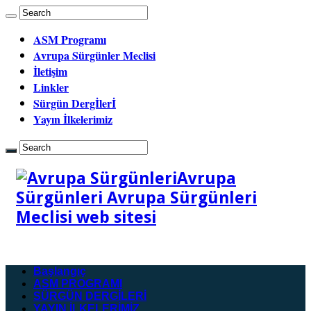
ASM Programı
Avrupa Sürgünler Meclisi
İletişim
Linkler
Sürgün Dergİlerİ
Yayın İlkelerimiz
Avrupa
Sürgünleri Avrupa Sürgünleri
Meclisi web sitesi
Başlangıç
ASM PROGRAMI
SÜRGÜN DERGİLERİ
YAYIN İLKELERİMİZ