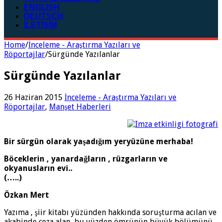
ENGLISH
DEUTSCH
İLETİŞİM
Home
/
İnceleme - Araştırma Yazıları ve
Röportajlar
/
Sürgünde Yazılanlar
Sürgünde Yazılanlar
26 Haziran 2015
İnceleme - Araştırma Yazıları ve
Röportajlar
,
Manşet Haberleri
Bir sürgün olarak yaşadığım yeryüzüne merhaba!
Böceklerin , yanardağların , rüzgarların ve
okyanusların evi..
(…..)
Özkan Mert
Yazıma , şiir kitabı yüzünden hakkında soruşturma acılan ve
akabinde ceza alan, bu yüzden ömrünün büyük bölümünü