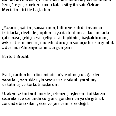
İsveç`te geçirmek zorunda kalan
sürgün
sair
Özkan
Mert
`in şiiri ile başladım.
„Yazarın , şairin , sanaatcının, bilim ve kültür insanının
iktidarla , devletle ,toplumla ya da toplumsal kurumlarla
çatışması , çekişmesi , çelişmesi , tepkinin , başkaldırının ,
aykırı düşünmenin , muhalif duruşun sonuçudur sürgünlük
„ der nazi Almanya`sının sürgün şairi
Bertolt Brecht.
Evet , tarihin her döneminde böyle olmuştur. Şairler ,
yazarlar , yazdıklarıyla siyasi erkte sıkıntı yaratmış ,
ürkütmüş ve korkutmuşlardır.
Uzak ve yakın tarihimizde , izlenen , fişlenen , tutklanan ,
ceza alan ve sonunda sürgüne gönderilen ya da gitmek
zorunda bırakılan yazar ve şairlerimiz az değil.