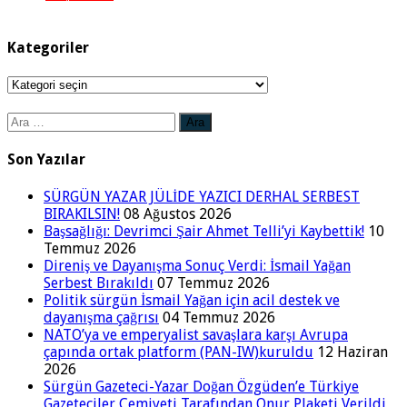
Kategoriler
Kategoriler
Arama:
Son Yazılar
SÜRGÜN YAZAR JÜLİDE YAZICI DERHAL SERBEST
BIRAKILSIN!
08 Ağustos 2026
Başsağlığı: Devrimci Şair Ahmet Telli’yi Kaybettik!
10
Temmuz 2026
Direniş ve Dayanışma Sonuç Verdi: İsmail Yağan
Serbest Bırakıldı
07 Temmuz 2026
Politik sürgün İsmail Yağan için acil destek ve
dayanışma çağrısı
04 Temmuz 2026
NATO’ya ve emperyalist savaşlara karşı Avrupa
çapında ortak platform (PAN-IW)kuruldu
12 Haziran
2026
Sürgün Gazeteci-Yazar Doğan Özgüden’e Türkiye
Gazeteciler Cemiyeti Tarafından Onur Plaketi Verildi