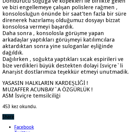
Dondurucu soğuga ve köpekleri ile birlikte gelen
ve bizi engellemeye çalışan polislere rağmen ,
konsolosluğun önünde bir saat’ten fazla bir süre
direnerek hazırlamış olduğumuz dosyayı bizzat
konsolosa vermeyi başardık.
Daha sonra , konsolosla görüşme yapan
arkadaşlar yaptıkları görüşmeyi katılımcılara
aktardıktan sonra yine suloganlar eşliğinde
dağıldık.
Dağılırken , soğukta yaptıkları sıcak espirileri ve
bize verdikleri büyük destekten dolayi Isviçre`li
Anarşist dostlarımıza teşekkür etmeyi unutmadik.
YASASIN HALKLARIN KARDEŞLİĞİ !
MUZAFFER ACUNBAY`A ÖZGÜRLÜK !
ASM İsviçre temsilciliği
453 kez okundu.
Share
Facebook