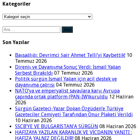
Kategoriler
Kategoriler
Arama:
Son Yazılar
Başsağlığı: Devrimci Şair Ahmet Telli’yi Kaybettik!
10
Temmuz 2026
Direniş ve Dayanışma Sonuç Verdi: İsmail Yağan
Serbest Bırakıldı
07 Temmuz 2026
Politik sürgün İsmail Yağan için acil destek ve
dayanışma çağrısı
04 Temmuz 2026
NATO’ya ve emperyalist savaşlara karşı Avrupa
çapında ortak platform (PAN-IW)kuruldu
12 Haziran
2026
Sürgün Gazeteci-Yazar Doğan Özgüden’e Türkiye
Gazeteciler Cemiyeti Tarafından Onur Plaketi Verildi
10 Haziran 2026
SSCB’YE VE BULGARİSTAN’A SÜRGÜN
08 Haziran 2026
HAFIZAYA YAZILAN KARANLIK VE VİCDANIN YANITI :
HAFIZA YALNIZ DEĞİLDİR!
08 Haziran 2026