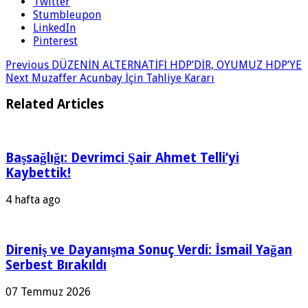
Twitter
Stumbleupon
LinkedIn
Pinterest
Previous
DÜZENİN ALTERNATİFİ HDP’DİR, OYUMUZ HDP’YE
Next
Muzaffer Acunbay İçin Tahliye Kararı
Related Articles
Başsağlığı: Devrimci Şair Ahmet Telli’yi
Kaybettik!
4 hafta ago
Direniş ve Dayanışma Sonuç Verdi: İsmail Yağan
Serbest Bırakıldı
07 Temmuz 2026