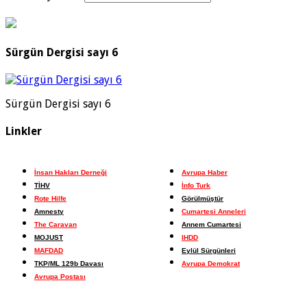
Sürgün Dergisi sayı 6
Sürgün Dergisi sayı 6
Linkler
İnsan Hakları Derneği
Avrupa Haber
TİHV
İnfo Turk
Rote Hilfe
Görülmüştür
Amnesty
Cumartesi Anneleri
The Caravan
Annem Cumartesi
MOJUST
IHDD
MAFDAD
Eylül Sürgünleri
TKP/ML 129b Davası
Avrupa Demokrat
Avrupa Postası