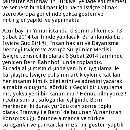
Muzaffer Acunbay`ın Türkiye`ye iade edilmemesi
ve serbest bırakılması için başta İsviçre olmak
üzere Avrupa genelinde çokca gösteri ve
mitingler yapıldı ve yapılmakta.
Acunbay`ın Yunanistanda ki son mahkemesi 13
Şubat 2014 tarihinde yapılacak. Bu anlamda biz ;
Isvicre Güç Birliği , İnsan hakları ve Dayanışma
Derneği İsviçre ve Avrupa Sürgünler Meclisi
İsviçre temsilciliği olarak 6 Şubat 2014 tarihinde
yeniden Bern Bahnhof`unda toplandık.
Burada alışılmısın dışında yeni bir uygulama ile
karşılaştık. İsviçre polisinin artık eyleme katılan
her insanın kimlik bilgilerini ve adresini yazarak
almakta olduğunu gördük. ( Geçici bir uygulama
mı , yoksa yeni bir kanun mu ? Henüz bilmiyoruz !
) Daha sonra , suloganlar eşliğinde Bern
merkezde iki durak yürüdükten sonra toplu
olarak Tranvay ile Bern`de bulunan Yunanistan
Konsolosluğu önünde almanca ve türkce
suloganlar ve pankartlarımızla bir gösteri yaptık.