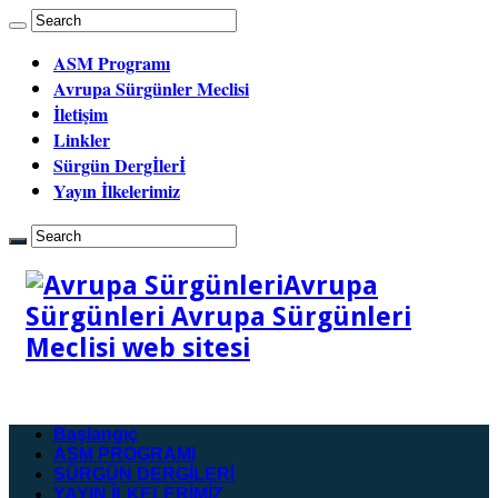
ASM Programı
Avrupa Sürgünler Meclisi
İletişim
Linkler
Sürgün Dergİlerİ
Yayın İlkelerimiz
Avrupa
Sürgünleri Avrupa Sürgünleri
Meclisi web sitesi
Başlangıç
ASM PROGRAMI
SÜRGÜN DERGİLERİ
YAYIN İLKELERİMİZ