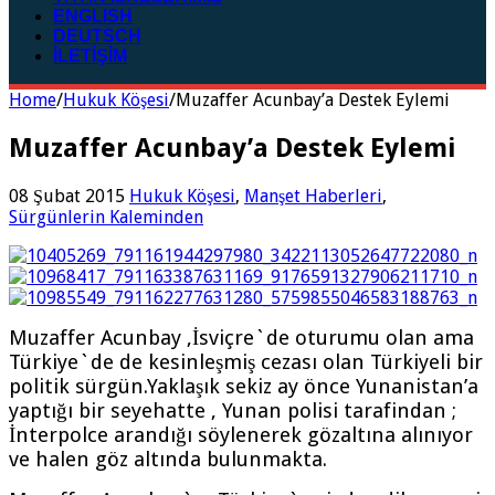
ENGLISH
DEUTSCH
İLETİŞİM
Home
/
Hukuk Köşesi
/
Muzaffer Acunbay’a Destek Eylemi
Muzaffer Acunbay’a Destek Eylemi
08 Şubat 2015
Hukuk Köşesi
,
Manşet Haberleri
,
Sürgünlerin Kaleminden
Muzaffer Acunbay ,İsviçre`de oturumu olan ama
Türkiye`de de kesinleşmiş cezası olan Türkiyeli bir
politik sürgün.Yaklaşık sekiz ay önce Yunanistan’a
yaptığı bir seyehatte , Yunan polisi tarafindan ;
İnterpolce arandığı söylenerek gözaltına alınıyor
ve halen göz altında bulunmakta.