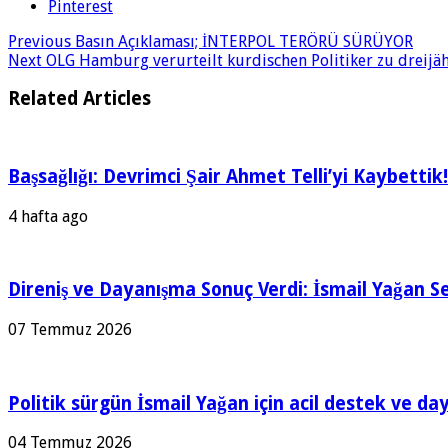
Pinterest
Previous
Basın Açıklaması; İNTERPOL TERÖRÜ SÜRÜYOR
Next
OLG Hamburg verurteilt kurdischen Politiker zu dreijähr
Related Articles
Başsağlığı: Devrimci Şair Ahmet Telli’yi Kaybettik!
4 hafta ago
Direniş ve Dayanışma Sonuç Verdi: İsmail Yağan Se
07 Temmuz 2026
Politik sürgün İsmail Yağan için acil destek ve da
04 Temmuz 2026