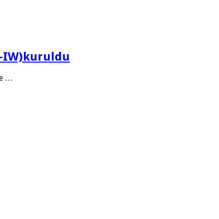
N-IW)kuruldu
ve …