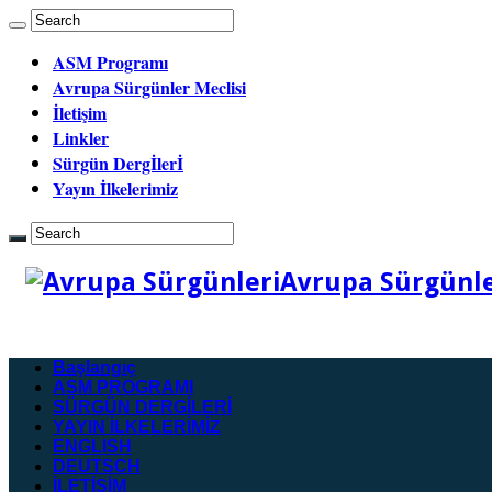
ASM Programı
Avrupa Sürgünler Meclisi
İletişim
Linkler
Sürgün Dergİlerİ
Yayın İlkelerimiz
Avrupa Sürgünler
Başlangıç
ASM PROGRAMI
SÜRGÜN DERGİLERİ
YAYIN İLKELERİMİZ
ENGLISH
DEUTSCH
İLETİŞİM