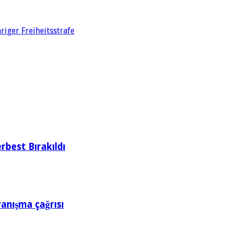
iger Freiheitsstrafe
rbest Bırakıldı
yanışma çağrısı