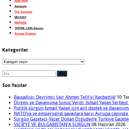
Rote Hilfe
Amnesty
The Caravan
MOJUST
MAFDAD
TKP/ML 129b Davası
Avrupa Postası
Kategoriler
Kategoriler
Arama:
Son Yazılar
Başsağlığı: Devrimci Şair Ahmet Telli’yi Kaybettik!
10 T
Direniş ve Dayanışma Sonuç Verdi: İsmail Yağan Serbest 
Politik sürgün İsmail Yağan için acil destek ve dayanışm
NATO’ya ve emperyalist savaşlara karşı Avrupa çapınd
Sürgün Gazeteci-Yazar Doğan Özgüden’e Türkiye Gazetec
SSCB’YE VE BULGARİSTAN’A SÜRGÜN
08 Haziran 2026