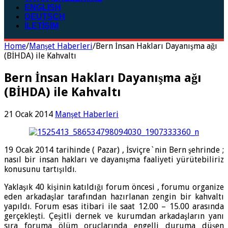
ENGLISH
DEUTSCH
İLETİŞİM
Home
/
Manşet Haberleri
/
Bern İnsan Hakları Dayanışma ağı
(BİHDA) ile Kahvaltı
Bern İnsan Hakları Dayanışma ağı
(BİHDA) ile Kahvaltı
21 Ocak 2014
Manşet Haberleri
19 Ocak 2014 tarihinde ( Pazar) , İsviçre`nin Bern şehrinde ;
nasıl bir insan hakları ve dayanış
ma faaliyeti yürütebiliriz
konusunu tartışıldı.
Yaklaşık 40 kişinin katıldığı forum öncesi , forumu organize
eden arkadaşlar tarafından hazırlanan zengin bir kahvaltı
yapıldı. Forum esas itibari ile saat 12.00 – 15.00 arasında
gerçekleşti. Çeşitli dernek ve kurumdan arkadaşların yanı
sıra foruma ölüm oruçlarında engelli duruma düşen