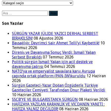
Kategoriler
Arama:
Son Yazılar
SÜRGÜN YAZAR JÜLİDE YAZICI DERHAL SERBEST
BIRAKILSIN!
08 Ağustos 2026
Başsağlığı: Devrimci Şair Ahmet Telli’yi Kaybettik!
10
Temmuz 2026
Direniş ve Dayanışma Sonuç Verdi: İsmail Yağan
Serbest Bırakıldı
07 Temmuz 2026
Politik sürgün İsmail Yağan için acil destek ve
dayanışma çağrısı
04 Temmuz 2026
NATO’ya ve emperyalist savaşlara karşı Avrupa
çapında ortak platform (PAN-IW)kuruldu
12 Haziran
2026
Sürgün Gazeteci-Yazar Doğan Özgüden’e Türkiye
Gazeteciler Cemiyeti Tarafından Onur Plaketi Verildi
10 Haziran 2026
SSCB’YE VE BULGARİSTAN’A SÜRGÜN
08 Haziran 2026
HAFIZAYA YAZILAN KARANLIK VE VİCDANIN YANITI :
HAFIZA YALNIZ DEĞİLDİR!
08 Haziran 2026