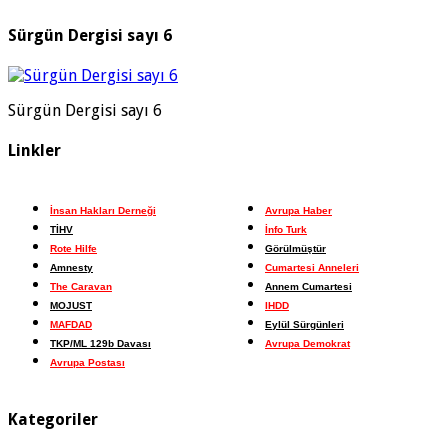
Sürgün Dergisi sayı 6
Sürgün Dergisi sayı 6
Linkler
İnsan Hakları Derneği
Avrupa Haber
TİHV
İnfo Turk
Rote Hilfe
Görülmüştür
Amnesty
Cumartesi Anneleri
The Caravan
Annem Cumartesi
MOJUST
IHDD
MAFDAD
Eylül Sürgünleri
TKP/ML 129b Davası
Avrupa Demokrat
Avrupa Postası
Kategoriler