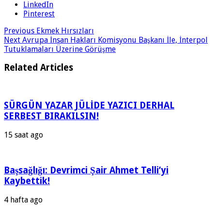
LinkedIn
Pinterest
Previous
Ekmek Hırsızları
Next
Avrupa İnsan Hakları Komisyonu Başkanı İle, İnterpol
Tutuklamaları Üzerine Görüşme
Related Articles
SÜRGÜN YAZAR JÜLİDE YAZICI DERHAL
SERBEST BIRAKILSIN!
15 saat ago
Başsağlığı: Devrimci Şair Ahmet Telli’yi
Kaybettik!
4 hafta ago