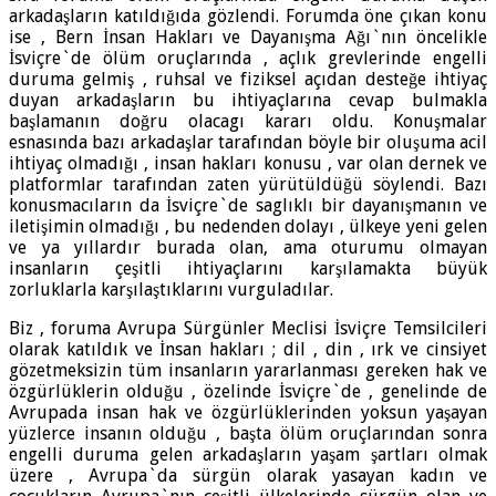
arkadaşların katıldığıda gözlendi. Forumda öne çıkan konu
ise , Bern İnsan Hakları ve Dayanışma Ağı`nın öncelikle
İsviçre`de ölüm oruçlarında , açlık grevlerinde engelli
duruma gelmiş , ruhsal ve fiziksel açıdan desteğe ihtiyaç
duyan arkadaşların bu ihtiyaçlarına cevap bulmakla
başlamanın doğru olacagı kararı oldu. Konuşmalar
esnasında bazı arkadaşlar tarafından böyle bir oluşuma acil
ihtiyaç olmadığı , insan hakları konusu , var olan dernek ve
platformlar tarafından zaten yürütüldüğü söylendi. Bazı
konusmacıların da İsviçre`de saglıklı bir dayanışmanın ve
iletişimin olmadığı , bu nedenden dolayı , ülkeye yeni gelen
ve ya yıllardır burada olan, ama oturumu olmayan
insanların çeşitli ihtiyaçlarını karşılamakta büyük
zorluklarla karşılaştıklarını vurguladılar.
Biz , foruma Avrupa Sürgünler Meclisi İsviçre Temsilcileri
olarak katıldık ve İnsan hakları ; dil , din , ırk ve cinsiyet
gözetmeksizin tüm insanların yararlanması gereken hak ve
özgürlüklerin olduğu , özelinde İsviçre`de , genelinde de
Avrupada insan hak ve özgürlüklerinden yoksun yaşayan
yüzlerce insanın olduğu , başta ölüm oruçlarından sonra
engelli duruma gelen arkadaşların yaşam şartları olmak
üzere , Avrupa`da sürgün olarak yasayan kadın ve