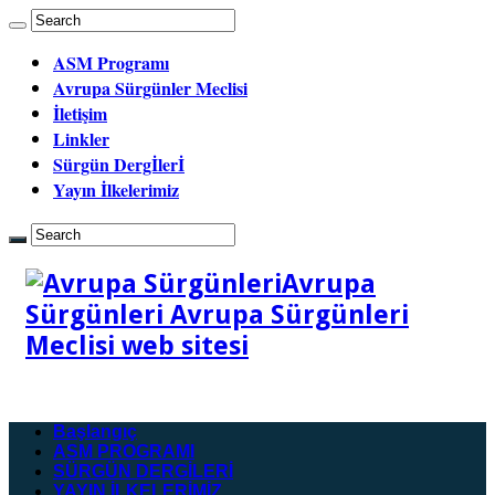
ASM Programı
Avrupa Sürgünler Meclisi
İletişim
Linkler
Sürgün Dergİlerİ
Yayın İlkelerimiz
Avrupa
Sürgünleri Avrupa Sürgünleri
Meclisi web sitesi
Başlangıç
ASM PROGRAMI
SÜRGÜN DERGİLERİ
YAYIN İLKELERİMİZ