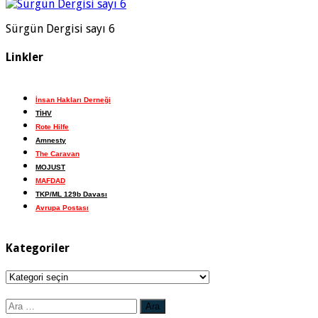
Sürgün Dergisi sayı 6
Linkler
İnsan Hakları Derneği
TİHV
Rote Hilfe
Amnesty
The Caravan
MOJUST
MAFDAD
TKP/ML 129b Davası
Avrupa Postası
Kategoriler
Kategoriler
Arama: