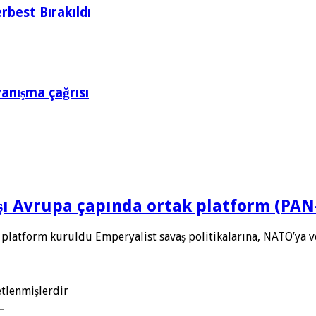
rbest Bırakıldı
yanışma çağrısı
rşı Avrupa çapında ortak platform (PA
 platform kuruldu Emperyalist savaş politikalarına, NATO’ya 
etlenmişlerdir