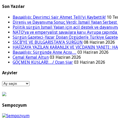
Son Yazılar
Başsağlığı: Devrimci Şair Ahmet Telli’yi Kaybettik!
10 T
Direniş ve Dayanışma Sonuç Verdi: İsmail Yağan Serbest 
Politik sürgün İsmail Yağan için acil destek ve dayanışm
NATO’ya ve emperyalist savaşlara karşı Avrupa çapınd
Sürgün Gazeteci-Yazar Doğan Özgüden’e Türkiye Gazetec
SSCB’YE VE BULGARİSTAN’A SÜRGÜN
08 Haziran 2026
HAFIZAYA YAZILAN KARANLIK VE VİCDANIN YANITI : HA
Başsağlığı: Sürgünde Anne Acısı…
03 Haziran 2026
Cemal Kemal Altun
03 Haziran 2026
GÖÇMEN KUŞLARI!…/ Ozan Şiar
03 Haziran 2026
Arşivler
Arşivler
Sempozyum