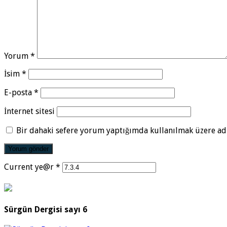
Yorum
*
İsim
*
E-posta
*
İnternet sitesi
Bir dahaki sefere yorum yaptığımda kullanılmak üzere adı
Current ye@r
*
Sürgün Dergisi sayı 6