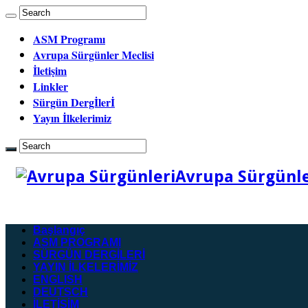
ASM Programı
Avrupa Sürgünler Meclisi
İletişim
Linkler
Sürgün Dergİlerİ
Yayın İlkelerimiz
Avrupa Sürgünler
Başlangıç
ASM PROGRAMI
SÜRGÜN DERGİLERİ
YAYIN İLKELERİMİZ
ENGLISH
DEUTSCH
İLETİŞİM