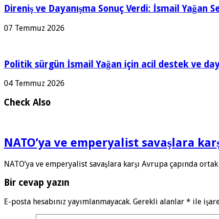
Direniş ve Dayanışma Sonuç Verdi: İsmail Yağan Se
07 Temmuz 2026
Politik sürgün İsmail Yağan için acil destek ve da
04 Temmuz 2026
Check Also
NATO’ya ve emperyalist savaşlara ka
NATO’ya ve emperyalist savaşlara karşı Avrupa çapında ortak
Bir cevap yazın
E-posta hesabınız yayımlanmayacak.
Gerekli alanlar
*
ile işar