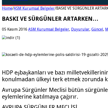
Home
/
ASM Kurumsal Belgeler
/
BASKI VE SÜRGÜNLER ARTA
BASKI VE SÜRGÜNLER ARTARKEN…
05 Kasım 2016
ASM Kurumsal Belgeler
,
Duyurular
,
Güncel
,
M
HDP eşbaşkanları ve bazı milletvekillerin
konulmadan ülkeyi terk etmek zorunda ka
Avrupa Sürgünler Meclisi bütün sürgünle
eylemlerine katılmaya çağırır.
AVRUPA SÜRGÜNLER MECLİSİ