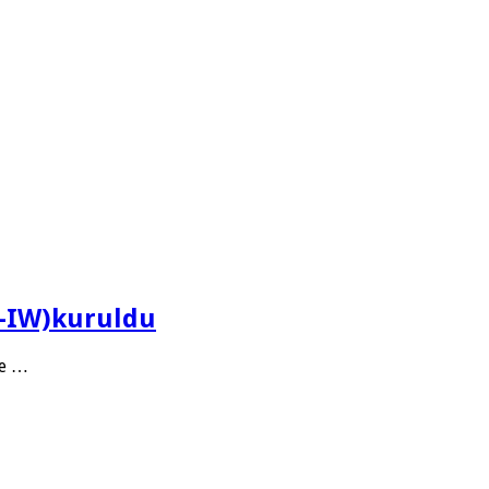
N-IW)kuruldu
ve …