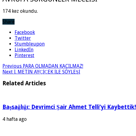
174 kez okundu.
Share
Facebook
Twitter
Stumbleupon
LinkedIn
Pinterest
Previous
PARA OLMADAN KAÇILMAZ!
Next
İ. METİN AYҪİҪEK İLE SÖYLEŞİ
Related Articles
Başsağlığı: Devrimci Şair Ahmet Telli’yi Kaybettik!
4 hafta ago