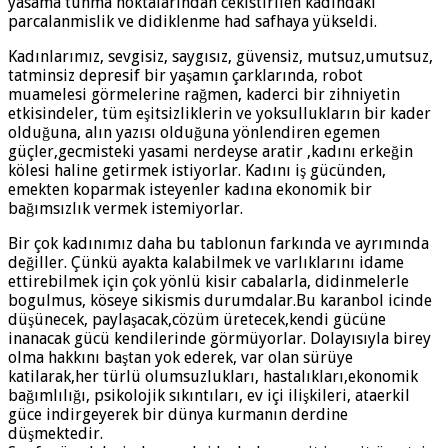
yasama tunma noktalarindan cekistirilen kadindaki
parcalanmislik ve didiklenme had safhaya yükseldi.
Kadınlarımız, sevgisiz, saygısız, güvensiz, mutsuz,umutsuz,
tatminsiz depresif bir yaşamın çarklarında, robot
muamelesi görmelerine rağmen, kaderci bir zihniyetin
etkisindeler, tüm eşitsizliklerin ve yoksullukların bir kader
olduğuna, alın yazısı olduğuna yönlendiren egemen
güçler,gecmisteki yasami nerdeyse aratir ,kadını erkeğin
kölesi haline getirmek istiyorlar. Kadını iş gücünden,
emekten koparmak isteyenler kadına ekonomik bir
bağımsızlık vermek istemiyorlar.
Bir çok kadınımız daha bu tablonun farkında ve ayrımında
değiller. Çünkü ayakta kalabilmek ve varlıklarını idame
ettirebilmek için çok yönlü kisir cabalarla, didinmelerle
bogulmus, köseye sikismis durumdalar.Bu karanbol icinde
düşünecek, paylaşacak,cözüm üretecek,kendi gücüne
inanacak gücü kendilerinde görmüyorlar. Dolayısıyla birey
olma hakkını baştan yok ederek, var olan sürüye
katilarak,her türlü olumsuzlukları, hastalıkları,ekonomik
bağımlılığı, psikolojik sıkıntıları, ev içi ilişkileri, ataerkil
güce indirgeyerek bir dünya kurmanın derdine
düşmektedir.