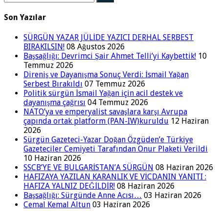
Son Yazılar
SÜRGÜN YAZAR JÜLİDE YAZICI DERHAL SERBEST
BIRAKILSIN!
08 Ağustos 2026
Başsağlığı: Devrimci Şair Ahmet Telli’yi Kaybettik!
10
Temmuz 2026
Direniş ve Dayanışma Sonuç Verdi: İsmail Yağan
Serbest Bırakıldı
07 Temmuz 2026
Politik sürgün İsmail Yağan için acil destek ve
dayanışma çağrısı
04 Temmuz 2026
NATO’ya ve emperyalist savaşlara karşı Avrupa
çapında ortak platform (PAN-IW)kuruldu
12 Haziran
2026
Sürgün Gazeteci-Yazar Doğan Özgüden’e Türkiye
Gazeteciler Cemiyeti Tarafından Onur Plaketi Verildi
10 Haziran 2026
SSCB’YE VE BULGARİSTAN’A SÜRGÜN
08 Haziran 2026
HAFIZAYA YAZILAN KARANLIK VE VİCDANIN YANITI :
HAFIZA YALNIZ DEĞİLDİR!
08 Haziran 2026
Başsağlığı: Sürgünde Anne Acısı…
03 Haziran 2026
Cemal Kemal Altun
03 Haziran 2026