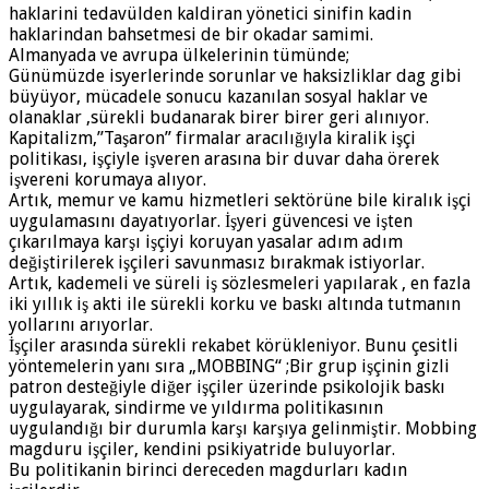
haklarini tedavülden kaldiran yönetici sinifin kadin
haklarindan bahsetmesi de bir okadar samimi.
Almanyada ve avrupa ülkelerinin tümünde;
Günümüzde isyerlerinde sorunlar ve haksizliklar dag gibi
büyüyor, mücadele sonucu kazanılan sosyal haklar ve
olanaklar ,sürekli budanarak birer birer geri alınıyor.
Kapitalizm,”Taşaron” firmalar aracılığıyla kiralik işçi
politikası, işçiyle işveren arasına bir duvar daha örerek
işvereni korumaya alıyor.
Artık, memur ve kamu hizmetleri sektörüne bile kiralık işçi
uygulamasını dayatıyorlar. İşyeri güvencesi ve işten
çıkarılmaya karşı işçiyi koruyan yasalar adım adım
değiştirilerek işçileri savunmasız bırakmak istiyorlar.
Artık, kademeli ve süreli iş sözlesmeleri yapılarak , en fazla
iki yıllık iş akti ile sürekli korku ve baskı altında tutmanın
yollarını arıyorlar.
İşçiler arasında sürekli rekabet körükleniyor. Bunu çesitli
yöntemelerin yanı sıra „MOBBING“ ;Bir grup işçinin gizli
patron desteğiyle diğer işçiler üzerinde psikolojik baskı
uygulayarak, sindirme ve yıldırma politikasının
uygulandığı bir durumla karşı karşıya gelinmiştir. Mobbing
magduru işçiler, kendini psikiyatride buluyorlar.
Bu politikanin birinci dereceden magdurları kadın