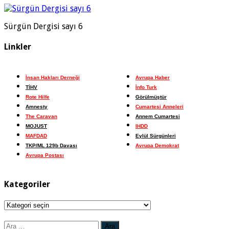
Sürgün Dergisi sayı 6
Linkler
İnsan Hakları Derneği
Avrupa Haber
TİHV
İnfo Turk
Rote Hilfe
Görülmüştür
Amnesty
Cumartesi Anneleri
The Caravan
Annem Cumartesi
MOJUST
IHDD
MAFDAD
Eylül Sürgünleri
TKP/ML 129b Davası
Avrupa Demokrat
Avrupa Postası
Kategoriler
Kategoriler
Arama: