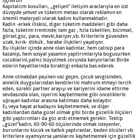
işçilerdir
Kapitalizm kosulları, „gelişen“ iletişim araclarıyla en üst
düzeyde şehvet ve tüketim metası olarak reklamın en
önemli materyali olarak kadını kullanmaktadır.
Kadin -erkek iliskisi, diger tüketim maddeleri gibi daha
fazla, tüketim trentinde; tam gaz , hzla tüketilen, bicimsel,
görsel,güc, para, mevki,kariyer,vb. Kriterlerle güvenden
uzak, kırık- dökük , harabe ilişkileri yaşatıyor.
Bu ilişkiler içinde anne olan kadınlar, hem calisip para
kazanip, hem sosyal yasamin yaptirimlariyla bogusurken
cocuklarini,yalnız büyütmek zorunda kalıyorlarlar.Birde
eslerin hayatllarinda biraktigi enkazla bas ederek.
Anne olmakdan peşinen vaz geçen, çocuk sevgisinden,
annelik duygularından kendilerini mahrum etmeyi tercih
eden, sürekli partner arayışı ve kariyerini idame ettirme
sevdasında olan, isyerini kaybetmeme gibi önceliklerle
uğraşan kadınlar arasına katılması daha kolaydır.
Eş veya hayat arkadaşını kaybetmemek, ve diğer
kadınlardan daha güzel olmak gibi birde güzellik ölçüleri
gibi yaptırımları da göz ardı etmemek gerekir. Tektip
„güzel“kadın, 60-90-60 ölçülerinde olmak isteyenler,
burunlarını kücük ve kalkık yaptıranlar, beden ölcüleri vb
kriterlere uyamıyorsa şanslarını kaybetmemek için güzellik