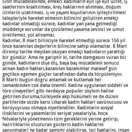
Sınıf mücadelesinde, emekci kadınların eşit işe eşit ücret, iş
saatlerinin kısaltılması, kreş haklarının alınması, doğum
izinlerin uzatılması, iş ve yaşam koşullarının iyileştirilmesi
talepleriyle hareket etmenin bilincini geliştiren emekçi
kadınlar olmadığı sürece, kadınlar yan yana gelmediği
müddetçe sorunlar da çözülemez.yasama sevinci ve umut
üretilemez, yol alinamaz.
Kadınlar, 8 mart bilinciyle hareket etmediği sürece 156 yıl
önce kazanılan değerlerin bilincine sahip olamazlar. 8 Mart
direnişi tarihe meydan okuyan emekçi kadınların yarattığı
bir gündür. Ama ne gariptir ki, tarihe damgasını vuran bir
günde, kadınların dişe diş, başa baş mücadelesi sonucu
alınan kadın hakları,kazanılan kazanımlar malasef gün
geçtikce egemen güçler tarafından daha da törpüleniyor.
8 Marti bugün dogru anlamak ve kutlamak her
zamankinden cok daha önemli. Kadina uygulanan siddeti ve
töre cinayetleri gibi nerdeyse populer söylem haline
getirilen duruma,türkiyede akp hükümeti ve de düzen
partileride sözde karsi cikarak kadin haklari savúnucusu ve
koruyuycusu olmaya niyetlendiler. Kadinlarin sosyal
iliskilerini ve yasamlarini seriyat yasalariyla, hoca
fetvalariyla yönetmenin tüm gereklerini yerine getirip,
hazirliklarini olusturan güclerin kadin haklarini
savunmalari ne kadar samimi olabilirse, isci haklarini, insan