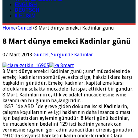
ENGLISH
DEUTSCH
İLETİŞİM
Home
/
Güncel
/
8 Mart dünya emekci Kadinlar günü
8 Mart dünya emekci Kadinlar günü
07 Mart 2013
Güncel
,
Sürgünde Kadınlar
8 Mart dünya emekci Kadinlar günü ; sınıf mücadelesinde
emekçi kadınların sömürüye, esitsizlige, haksizliklara karşı
başkaldırı günüdür. Emekçi kadınlar, kapitalizme karsi
olduklarını sokakta mücadele ile ispat ettikleri bir gündür.
8 Mart. Kadınlarının eşitlik ve adalet mücadelesine ivme
kazandıran bu günün başlangıcıdir. .
1857 ´de ABD `de greve giden dokuma iscisi Kadinlarin,
çalışma koşullarının ve işçi haklarının daha insanca olması
için başlattıkları eylemin günüdür. 8 Mart günü kadinlar,
bu mücadelenin bedelini 129 isci kadinin yanarak can
vermesine ragmen, geri adim atmadiklari direnis günüdür.
1910’da sosyalist hareketin kadın önderlerinden Clara