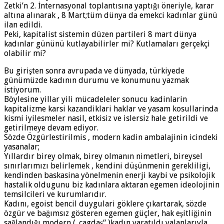
Zetki’n 2. İnternasyonal toplantısına yaptığı öneriyle, karar
altına alınarak , 8 Mart;tüm dünya da emekci kadınlar günü
ilan edildi.
Peki, kapitalist sistemin düzen partileri 8 mart dünya
kadınlar gününü kutlayabilirler mi? Kutlamaları gerçekçi
olabilir mi?
Bu girişten sonra avrupada ve dünyada, türkiyede
günümüzde kadının durumu ve konumunu yazmak
istiyorum.
Böylesine yillar yili mücadeleler sonucu kadinlarin
kapitalizme karsi kazandiklari haklar ve yasam kosullarinda
kismi iyilesmeler nasil, etkisiz ve islersiz hale getirildi ve
getirilmeye devam ediyor.
Sözde Özgürlestirilmis , modern kadin ambalajinin icindeki
yasanalar;
Yıllardır birey olmak, birey olmanın nimetleri, bireysel
sınırlarımızı belirlemek , kendini düşünmenin gerekliligi,
kendinden baskasina yönelmenin enerji kaybi ve psikolojik
hastalik oldugunu biz kadınlara aktaran egemen ideolojinin
temsilcileri ve kurumlarıdır.
Kadını, egoist bencil duygulari göklere çıkartarak, sözde
özgür ve bağımsız gösteren egemen güçler, hak eşitliğinin
sağlandığı modern („çagdaş“ )kadın yaratıldı yalanlarıyla