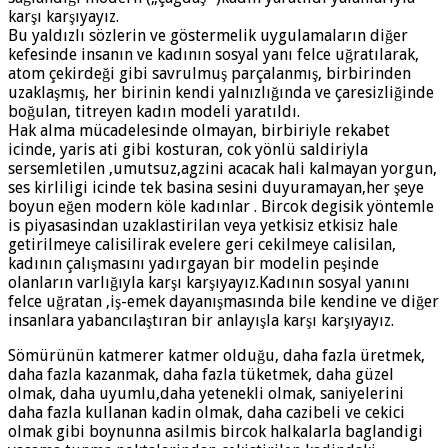
karşı karşıyayız.
Bu yaldızlı sözlerin ve göstermelik uygulamaların diğer
kefesinde insanın ve kadının sosyal yanı felce uğratılarak,
atom çekirdeği gibi savrulmuş parçalanmış, birbirinden
uzaklaşmış, her birinin kendi yalnızlığında ve çaresizliğinde
boğulan, titreyen kadın modeli yaratıldı.
Hak alma mücadelesinde olmayan, birbiriyle rekabet
icinde, yaris ati gibi kosturan, cok yönlü saldiriyla
sersemletilen ,umutsuz,agzini acacak hali kalmayan yorgun,
ses kirliligi icinde tek basina sesini duyuramayan,her şeye
boyun eğen modern köle kadınlar . Bircok degisik yöntemle
is piyasasindan uzaklastirilan veya yetkisiz etkisiz hale
getirilmeye calisilirak evelere geri cekilmeye calisilan,
kadının çalışmasını yadırgayan bir modelin peşinde
olanların varlığıyla karşı karşıyayız.Kadının sosyal yanını
felce uğratan ,iş-emek dayanışmasında bile kendine ve diğer
insanlara yabancılaştıran bir anlayışla karşı karşıyayız.
Sömürünün katmerer katmer olduğu, daha fazla üretmek,
daha fazla kazanmak, daha fazla tüketmek, daha güzel
olmak, daha uyumlu,daha yetenekli olmak, saniyelerini
daha fazla kullanan kadin olmak, daha cazibeli ve cekici
olmak gibi boynunna asilmis bircok halkalarla baglandigi