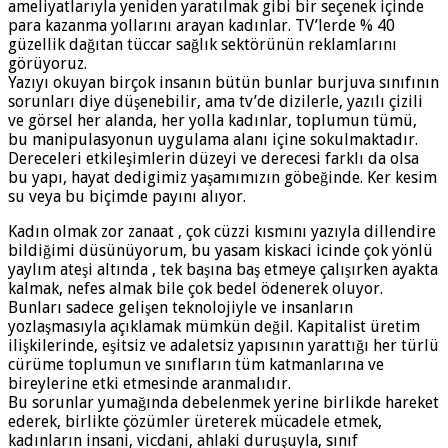
ameliyatlarıyla yeniden yaratılmak gibi bir seçenek içinde
para kazanma yollarını arayan kadınlar. TV’lerde % 40
güzellik dağıtan tüccar sağlık sektörünün reklamlarını
görüyoruz.
Yazıyı okuyan birçok insanın bütün bunlar burjuva sınıfının
sorunları diye düşenebilir, ama tv’de dizilerle, yazılı çizili
ve görsel her alanda, her yolla kadınlar, toplumun tümü,
bu manipulasyonun uygulama alanı içine sokulmaktadır.
Dereceleri etkileşimlerin düzeyi ve derecesi farklı da olsa
bu yapı, hayat dedigimiz yaşamımızın göbeğinde. Ker kesim
su veya bu biçimde payını alıyor.
Kadın olmak zor zanaat , çok cüzzi kısmını yazıyla dillendire
bildiğimi düsünüyorum, bu yasam kiskaci icinde çok yönlü
yaylım ateşi altında , tek başına baş etmeye çalışırken ayakta
kalmak, nefes almak bile çok bedel ödenerek oluyor.
Bunları sadece gelişen teknolojiyle ve insanların
yozlaşmasıyla açıklamak mümkün değil. Kapitalist üretim
ilişkilerinde, eşitsiz ve adaletsiz yapısının yarattığı her türlü
cürüme toplumun ve sınıfların tüm katmanlarına ve
bireylerine etki etmesinde aranmalıdır.
Bu sorunlar yumağında debelenmek yerine birlikde hareket
ederek, birlikte çözümler üreterek mücadele etmek,
kadınların insani, vicdani, ahlaki duruşuyla, sınıf