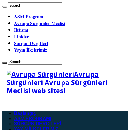
ASM Programı
Avrupa Sürgünler Meclisi
İletişim
Linkler
Sürgün Dergİlerİ
Yayın İlkelerimiz
Avrupa
Sürgünleri Avrupa Sürgünleri
Meclisi web sitesi
Başlangıç
ASM PROGRAMI
SÜRGÜN DERGİLERİ
YAYIN İLKELERİMİZ