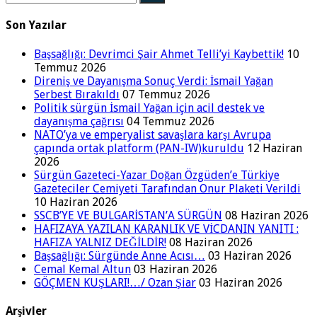
Son Yazılar
Başsağlığı: Devrimci Şair Ahmet Telli’yi Kaybettik!
10
Temmuz 2026
Direniş ve Dayanışma Sonuç Verdi: İsmail Yağan
Serbest Bırakıldı
07 Temmuz 2026
Politik sürgün İsmail Yağan için acil destek ve
dayanışma çağrısı
04 Temmuz 2026
NATO’ya ve emperyalist savaşlara karşı Avrupa
çapında ortak platform (PAN-IW)kuruldu
12 Haziran
2026
Sürgün Gazeteci-Yazar Doğan Özgüden’e Türkiye
Gazeteciler Cemiyeti Tarafından Onur Plaketi Verildi
10 Haziran 2026
SSCB’YE VE BULGARİSTAN’A SÜRGÜN
08 Haziran 2026
HAFIZAYA YAZILAN KARANLIK VE VİCDANIN YANITI :
HAFIZA YALNIZ DEĞİLDİR!
08 Haziran 2026
Başsağlığı: Sürgünde Anne Acısı…
03 Haziran 2026
Cemal Kemal Altun
03 Haziran 2026
GÖÇMEN KUŞLARI!…/ Ozan Şiar
03 Haziran 2026
Arşivler