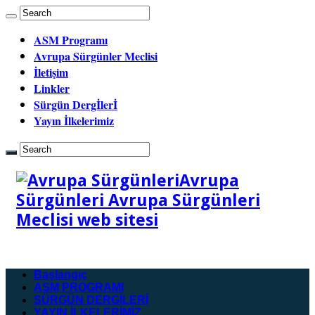
ASM Programı
Avrupa Sürgünler Meclisi
İletişim
Linkler
Sürgün Dergİlerİ
Yayın İlkelerimiz
Avrupa
Sürgünleri Avrupa Sürgünleri
Meclisi web sitesi
Başlangıç
ASM PROGRAMI
SÜRGÜN DERGİLERİ
YAYIN İLKELERİMİZ