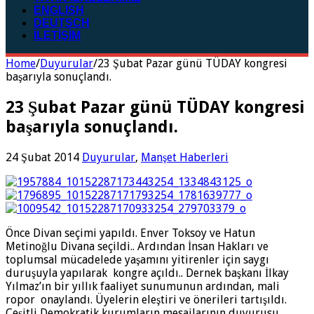
ENGLISH
DEUTSCH
İLETİŞİM
Home
/
Duyurular
/
23 Şubat Pazar günü TÜDAY kongresi
başarıyla sonuçlandı.
23 Şubat Pazar günü TÜDAY kongresi
başarıyla sonuçlandı.
24 Şubat 2014
Duyurular
,
Manşet Haberleri
Önce Divan seçimi yapıldı. Enver Toksoy ve Hatun
Metinoğlu Divana seçildi.. Ardından İnsan Hakları ve
toplumsal mücadelede yaşamını yitirenler için saygı
duruşuyla yapılarak kongre açıldı.. Dernek başkanı İlkay
Yılmaz’ın bir yıllık faaliyet sunumunun ardından, mali
ropor onaylandı. Üyelerin eleştiri ve önerileri tartışıldı.
Çeşitli Demokratik kurumların mesajlarının duyurusu