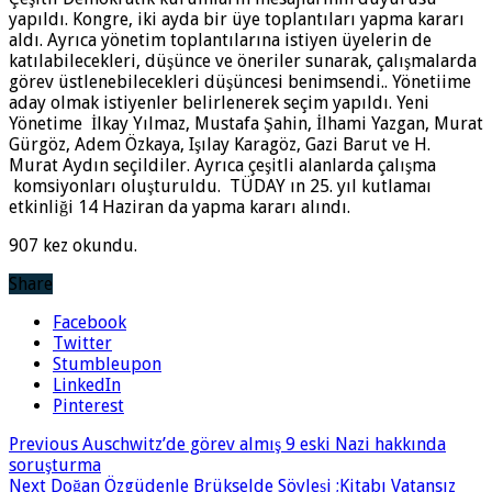
yapıldı.
Kongre, iki ayda bir üye toplantıları yapma kararı
aldı. Ayrıca yönetim toplantılarına istiyen üyelerin de
katılabilecekleri, düşünce ve öneriler sunarak, çalışmalarda
görev üstlenebilecekleri düşüncesi benimsendi.. Yönetiime
aday olmak istiyenler belirlenerek seçim yapıldı. Yeni
Yönetime İlkay Yılmaz, Mustafa Şahin, İlhami Yazgan, Murat
Gürgöz, Adem Özkaya, Işılay Karagöz, Gazi Barut ve H.
Murat Aydın seçildiler. Ayrıca çeşitli alanlarda çalışma
komsiyonları oluşturuldu.
TÜDAY ın 25. yıl kutlamaı
etkinliği 14 Haziran da yapma kararı alındı.
907 kez okundu.
Share
Facebook
Twitter
Stumbleupon
LinkedIn
Pinterest
Previous
Auschwitz’de görev almış 9 eski Nazi hakkında
soruşturma
Next
Doğan Özgüdenle Brükselde Söyleşi ;Kitabı Vatansız