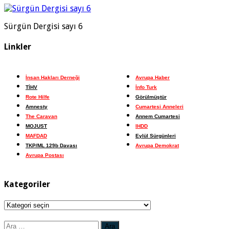
Sürgün Dergisi sayı 6
Linkler
İnsan Hakları Derneği
Avrupa Haber
TİHV
İnfo Turk
Rote Hilfe
Görülmüştür
Amnesty
Cumartesi Anneleri
The Caravan
Annem Cumartesi
MOJUST
IHDD
MAFDAD
Eylül Sürgünleri
TKP/ML 129b Davası
Avrupa Demokrat
Avrupa Postası
Kategoriler
Kategoriler
Arama: