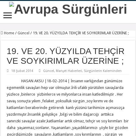
Home
/
Güncel
/
19. VE 20. YÜZYILDA TEHÇİR VE SOYKIRIMLAR ÜZERİNE ;
19. VE 20. YÜZYILDA TEHÇİR
VE SOYKIRIMLAR ÜZERİNE ;
18 Şubat 2014
Güncel
,
Manşet Haberleri
,
Sürgünlerin Kaleminden
HASAN AKSU |18-02-2014 | İnsanın varlığından günümüze
egemenlik savaşları hep var olmuştur.İrili ufaklı yürütülen savaşlarda
yüzlece ,binlerce yizbinlerce ve milyonlarca insan katledilmiştir . Her
savaş sonuçta yıkım ,felaket ,yoksulluk sürgün ,soy kırımı ve de
katliamları beraberinde getirerek kanlı yüzünü tarihimize açımasızça
yazdırmıştır.İnsanlık geliştikçe ,bilgi ve bilim dağarcığı arttıkca
sanırızki savaşlar azalır,katliamlar artık olmaz, tehçir ve soy kırımları bir
daha yaşanmaz,sonlanır. Yaşananları ,yaşadıklarımızı şöyle bir gözden
geçirdiğimizde savaşların ,katliamların ,soy kırımlarının , sürgün ve