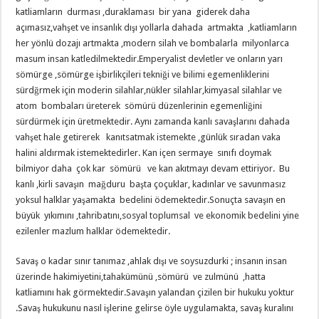
katliamların durması ,duraklaması bir yana giderek daha
açımasız,vahşet ve insanlık dışı yollarla dahada artmakta ,katliamların
her yönlü dozajı artmakta ,modern silah ve bombalarla milyonlarca
masum insan katledilmektedir.Emperyalist devletler ve onların yarı
sömürge ,sömürge işbirlikçileri tekniği ve bilimi egemenliklerini
sürdğrmek için moderin silahlar,nükler silahlar,kimyasal silahlar ve
atom bombaları üreterek sömürü düzenlerinin egemenliğini
sürdürmek için üretmektedir. Aynı zamanda kanlı savaşlarını dahada
vahşet hale getirerek kanıtsatmak istemekte ,günlük sıradan vaka
halini aldırmak istemektedirler. Kan içen sermaye sınıfı doymak
bilmiyor daha çok kar sömürü ve kan akıtmayı devam ettiriyor. Bu
kanlı ,kirli savaşın mağduru başta çoçuklar, kadınlar ve savunmasız
yoksul halklar yaşamakta bedelini ödemektedir.Sonuçta savaşın en
büyük yıkımını ,tahribatını,sosyal toplumsal ve ekonomik bedelini yine
ezilenler mazlum halklar ödemektedir.
Savaş o kadar sınır tanımaz ,ahlak dışı ve soysuzdurki ; insanın insan
üzerinde hakimiyetini,tahakümünü ,sömürü ve zulmünü ,hatta
katliamını hak görmektedir.Savaşın yalandan çizilen bir hukuku yoktur
.Savaş hukukunu nasıl işlerine gelirse öyle uygulamakta, savaş kuralını