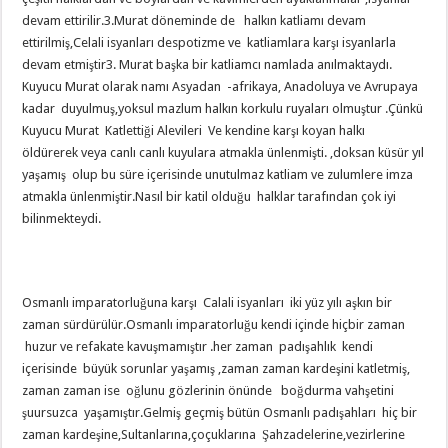
devam ettirilir.3.Murat döneminde de halkın katliamı devam
ettirilmiş,Celali isyanları despotizme ve katliamlara karşı isyanlarla
devam etmiştir3. Murat başka bir katliamcı namlada anılmaktaydı.
Kuyucu Murat olarak namı Asyadan -afrikaya, Anadoluya ve Avrupaya
kadar duyulmuş,yoksul mazlum halkın korkulu ruyaları olmuştur .Çünkü
Kuyucu Murat Katlettiği Alevileri Ve kendine karşı koyan halkı
öldürerek veya canlı canlı kuyulara atmakla ünlenmişti. ,doksan küsür yıl
yaşamış olup bu süre içerisinde unutulmaz katliam ve zulumlere imza
atmakla ünlenmiştir.Nasıl bir katil olduğu halklar tarafından çok iyi
bilinmekteydi.
Osmanlı imparatorluğuna karşı Calali isyanları iki yüz yılı aşkın bir
zaman sürdürülür.Osmanlı imparatorluğu kendi içinde hiçbir zaman
huzur ve refakate kavuşmamıştır .her zaman padışahlık kendi
içerisinde büyük sorunlar yaşamış ,zaman zaman kardeşini katletmiş,
zaman zaman ise oğlunu gözlerinin önünde boğdurma vahşetini
şuursuzca yaşamıştır.Gelmiş geçmiş bütün Osmanlı padışahları hiç bir
zaman kardeşine,Sultanlarına,çoçuklarına Şahzadelerine,vezirlerine