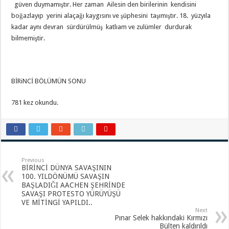
güven duymamıştır. Her zaman Ailesin den birilerinin kendisini
boğazlayıp yerini alaçağı kaygısını ve şüphesini taşımıştır. 18. yüzyıla
kadar aynı devran sürdürülmüş katlıam ve zulümler durdurak
bilmemiştir.
BİRiNCİ BÖLÜMÜN SONU
781 kez okundu.
Previous
BİRİNCİ DÜNYA SAVAŞININ
100. YILDÖNÜMÜ SAVAŞIN
BAŞLADIĞI AACHEN ŞEHRİNDE
SAVAŞI PROTESTO YÜRÜYÜŞÜ
VE MİTİNGİ YAPILDI..
Next
Pınar Selek hakkındaki Kırmızı
Bülten kaldırıldı