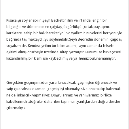
Kısaca şu söylenebilir ,Şeyh Bedrettin ilmi ve irfanda engin bir
bilgeliğe ve döneminin en çağdaş ,özgürlükçü ,ortak paylaşımcı
karektere sahip bir halk hareketiydi. Sosyalizmin nüvelerini her yönüyle
bağrında taşımaktaydı. Şu söylenebilir;Şeyh Bedrettin dönemin çağdaş
soyalizmidir. Kendisi yetkin bir bilim adamı, aynı zamanda felsefe
eğitimi almış otuzbeşin üzerinde Kitap yazmıştır.Günümüze bırkaçeseri
kazandırılmış bir kısmı ise kaybedilmiş ve ya henuz bulunamamıştır.
Gerçekten geçmişimizden yararlanacaksak ,geçmişten öğrenecek ve
saip çıkacaksak ozaman geçmişi iyi okumalıyız.Ne ona takılıp kalınmalı
ne de inkarcılık yapmalıyız. Doğrularımızı ve yanlışlarımızı birlikte
kabullenmeli ,doğrular daha ileri taşınmalı ,yanlışlardan doğru dersler
çıkarmalıyız.