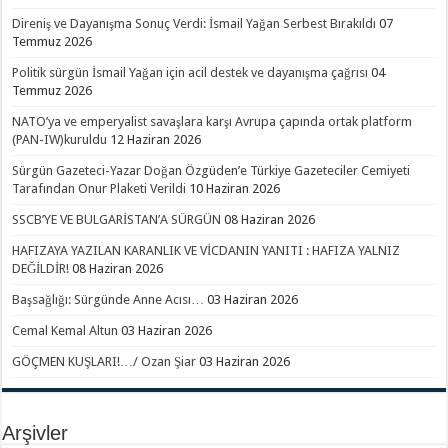
Direniş ve Dayanışma Sonuç Verdi: İsmail Yağan Serbest Bırakıldı
07
Temmuz 2026
Politik sürgün İsmail Yağan için acil destek ve dayanışma çağrısı
04
Temmuz 2026
NATO’ya ve emperyalist savaşlara karşı Avrupa çapında ortak platform
(PAN-IW)kuruldu
12 Haziran 2026
Sürgün Gazeteci-Yazar Doğan Özgüden’e Türkiye Gazeteciler Cemiyeti
Tarafından Onur Plaketi Verildi
10 Haziran 2026
SSCB’YE VE BULGARİSTAN’A SÜRGÜN
08 Haziran 2026
HAFIZAYA YAZILAN KARANLIK VE VİCDANIN YANITI : HAFIZA YALNIZ
DEĞİLDİR!
08 Haziran 2026
Başsağlığı: Sürgünde Anne Acısı…
03 Haziran 2026
Cemal Kemal Altun
03 Haziran 2026
GÖÇMEN KUŞLARI!…/ Ozan Şiar
03 Haziran 2026
Arşivler