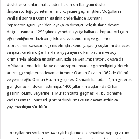
devletler ve onlara nufuz eden hakim sınıflar ;yani devleti
,İmparatorluğu yönetenler mülküyetine geçirmiştiler. Moğolların
yenilgisi sonrası Osman gazinin önderliğinde ,Osmanlı
imparatorluğunu yeniden ayağa kaldırmıştı. Selçukluların devamı
doğrultusunda 1299 yılında yeniden ayağa kalkarak İmparatorlugun
eğemenliğini ve hızlı bir şekilde kuvvetlendirmiş ve ganimet
topraklarını savaşarak genişletmiştir. Kendi yaşadışı soykırımı denecek
vahşeti ; kendisi diğer halklara uygulayarak kan ,katliam ve soy
kırımlarıyla alçakca ün salmıştır.Hızla gelişen İmparatorluk Asya da
,Afrikada , Anadolu da ve de Mezapotamyada egemenliğini giderek
artırmış,genişleterek devam ettirmiştir.Osman Gazinin 1362 de ölümü
ve yerine oğlu Osman Gazinin geçmesi Osmanlı hanadanlığının giderek
genişlemesini devam ettirmişti. 1400 yıllarının başlarında Orhan
gazinin ölümü ve yerine 1. Muratın tahta geçmesi ki , bu döneme
kadar Osmanlı barbarlığı hızını durdurmaksızın devam ettirir ve
yayılmacılığını sürdürür.
1300 yıllarının sonları ve 1400 yılı başlarında Osmanlıya yaptığı zulüm