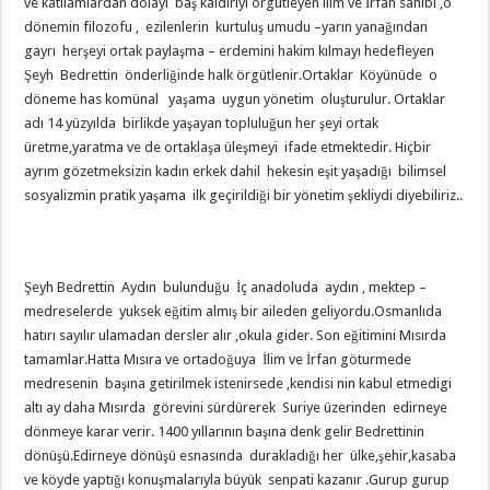
ve katliamlardan dolayı baş kaldırıyı örgütleyen ilim ve İrfan sahibi ,o
dönemin filozofu , ezilenlerin kurtuluş umudu –yarın yanağından
gayrı herşeyi ortak paylaşma – erdemini hakim kılmayı hedefleyen
Şeyh Bedrettin önderliğinde halk örgütlenir.Ortaklar Köyünüde o
döneme has komünal yaşama uygun yönetim oluşturulur. Ortaklar
adı 14 yüzyılda birlikde yaşayan topluluğun her şeyi ortak
üretme,yaratma ve de ortaklaşa üleşmeyi ifade etmektedir. Hiçbir
ayrım gözetmeksizin kadın erkek dahil hekesin eşit yaşadığı bilimsel
sosyalizmin pratik yaşama ilk geçirildiği bir yönetim şekliydi diyebiliriz..
Şeyh Bedrettin Aydın bulunduğu İç anadoluda aydın , mektep –
medreselerde yuksek eğitim almış bir aileden geliyordu.Osmanlıda
hatırı sayılır ulamadan dersler alır ,okula gider. Son eğitimini Mısırda
tamamlar.Hatta Mısıra ve ortadoğuya İlim ve İrfan göturmede
medresenin başına getirilmek istenirsede ,kendisi nin kabul etmedigi
altı ay daha Mısırda görevini sürdürerek Suriye üzerinden edirneye
dönmeye karar verir. 1400 yıllarının başına denk gelir Bedrettinin
dönüşü.Edirneye dönüşü esnasında durakladığı her ülke,şehir,kasaba
ve köyde yaptığı konuşmalarıyla büyük senpati kazanır .Gurup gurup