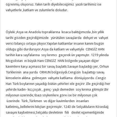
öğrenmiş oluyoruz. Yakın tarih diyebileceğimiz yazılı tarihimiz ise
vahşetlerle ,katliam ve zulumlerle doludur.
Öyleki ;Asya ve Anadolu topraklarına kısaca baktığımızda ,bin yıllık
tarihi gözden geçirdiğimizde yürütülen savaşlarda dehşet ve vahşet
verici bilanço ortaya çıkıyor.Yapılan katliamlar insanın kanını bugün
olduğu gibi durduruyor.Asya da katliam ve vahşetiyle CENGİZ HAN
tarihin kara sayfalarına soy kırımcı geçerek ün yapmıştır. 1219 yılında
Mogolistan ın büyük Hanı CENGİZ HAN bölgede yaşayan diğer
kavimlere karşı açımasız bir savaş başlattı.Savaşın başladığı yer, Orhun
Türklerinin ana yurdu ORHUN bölgesiydi.Cengizin başlattığı savaş
kimselerin aklına gelmeyen vahşete katliama dönüşüyordu .Cengiz
Han Türk boylarının yaşadığı bütün şehirleri ele geçirir .Ele geçirdiği her
şehirde kadın- kız,çoçuk , genç- yaşlı demeden soy kırıma gitmiştir.Bir
milyonun üzerinde,\bazı söylemlere göre ise bir milyonun çok
üzerinde Türk ,Türkmen ve diğer kavimlerden insanları
katletmiş,,kellelerini kılıçtan geçirmiştir. 1243 de Selçukluların Kösedağ
savaşını kaybetmesi,Selçuklu devletinin fiili devlet eğemenliğinide