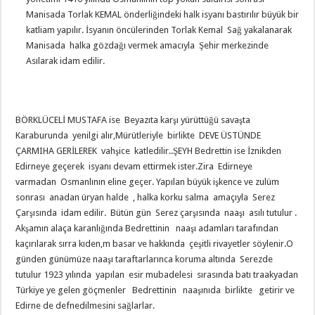
Manisada Torlak KEMAL önderliğindeki halk isyanı bastırılır büyük bir
katliam yapılır. İsyanın öncülerinden Torlak Kemal Sağ yakalanarak
Manisada halka gözdağı vermek amacıyla Şehir merkezinde
Asılarak idam edilir.
BÖRKLÜCELİ MUSTAFA ise Beyazıta karşı yürüttüğü savaşta
Karaburunda yenilgi alır,Mürütleriyle birlikte DEVE ÜSTÜNDE
ÇARMIHA GERİLEREK vahşice katledilir..ŞEYH Bedrettin ise İznikden
Edirneye geçerek isyanı devam ettirmek ister.Zira Edirneye
varmadan Osmanlının eline geçer. Yapılan büyük işkence ve zulüm
sonrası anadan üryan halde , halka korku salma amaçıyla Serez
Çarşısında idam edilir. Bütün gün Serez çarşısında naaşı asılı tutulur .
Akşamın alaça karanlığında Bedrettinin naaşı adamları tarafından
kaçırılarak sırra kıden,m basar ve hakkında çeşitli rivayetler söylenir.O
günden günümüze naaşı taraftarlarınca koruma altında Serezde
tutulur 1923 yılında yapılan esir mubadelesi sırasında batı traakyadan
Türkiye ye gelen göçmenler Bedrettinin naaşınıda birlikte getirir ve
Edirne de defnedilmesini sağlarlar.