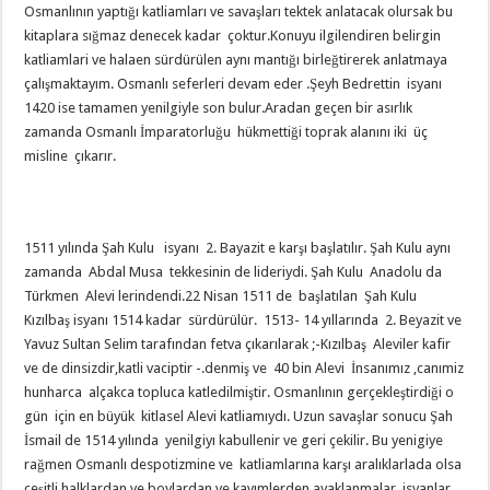
Osmanlının yaptığı katliamları ve savaşları tektek anlatacak olursak bu
kitaplara sığmaz denecek kadar çoktur.Konuyu ilgilendiren belirgin
katliamlari ve halaen sürdürülen aynı mantığı birleğtirerek anlatmaya
çalışmaktayım. Osmanlı seferleri devam eder .Şeyh Bedrettin isyanı
1420 ise tamamen yenilgiyle son bulur.Aradan geçen bir asırlık
zamanda Osmanlı İmparatorluğu hükmettiği toprak alanını iki üç
misline çıkarır.
1511 yılında Şah Kulu isyanı 2. Bayazit e karşı başlatılır. Şah Kulu aynı
zamanda Abdal Musa tekkesinin de lideriydi. Şah Kulu Anadolu da
Türkmen Alevi lerindendi.22 Nisan 1511 de başlatılan Şah Kulu
Kızılbaş isyanı 1514 kadar sürdürülür. 1513- 14 yıllarında 2. Beyazit ve
Yavuz Sultan Selim tarafından fetva çıkarılarak ;-Kızılbaş Aleviler kafir
ve de dinsizdir,katli vaciptir -.denmiş ve 40 bin Alevi İnsanımız ,canımiz
hunharca alçakca topluca katledilmiştir. Osmanlının gerçekleştirdiği o
gün için en büyük kitlasel Alevi katliamıydı. Uzun savaşlar sonucu Şah
İsmail de 1514 yılında yenilgiyı kabullenir ve geri çekilir. Bu yenigiye
rağmen Osmanlı despotizmine ve katliamlarına karşı aralıklarlada olsa
çeşitli halklardan ve boylardan ve kavımlerden ayaklanmalar ,isyanlar