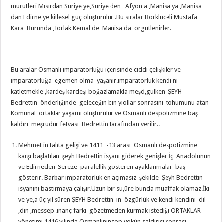
mürütleri Mısırdan Suriye ye,Suriye den Afyon a ,Manisa ya ,Manisa
dan Edirne ye kitlesel güç oluşturulur .Bu sıralar Börklüceli Mustafa
Kara Burunda ,Torlak Kemal de Manisa da örgütlenirler.
Bu aralar Osmanlı imparatorluğu içerisinde ciddi çelişkiler ve
imparatorluğa egemen olma yaşanır.imparatorluk kendi ni
katletmekle ,kardeş kardeşi boğazlamakla meşd,gulken ŞEYH
Bedrettin önderliğinde geleceğin bin yıollar sonrasını tohumunu atan
Komünal ortaklar yaşamı oluşturulur ve Osmanlı despotizmine baş
kaldırı meşrudur fetvası Bedrettin tarafından verilir..
Mehmet in tahta gelişi ve 1411 -13 arası Osmanlı despotizmine
karşı başlatılan şeyh Bedrettin isyanı giderek genişler İç Anadolunun
ve Edirneden Sereze paralellik gösteren ayaklanmalar baş
gösterir. Barbar imparatorluk en açımasız şekilde Şeyh Bedrettin
isyanını bastırmaya çalışır.Uzun bir su,üre bunda muaffak olamaz.İki
ve ye,a üç yıl süren ŞEYH Bedrettin in özgürlük ve kendi kendini dil
,din ,messep ,inanç farkı gözetmeden kurmak istediği ORTAKLAR
yönetimi 1416 yılında Osmanlının top yokün saldırısı sonrası