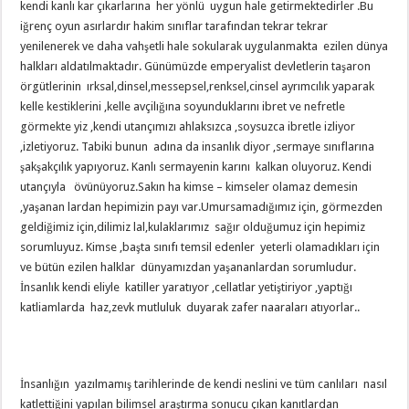
kendi kanlı kar çıkarlarına her yönlü uygun hale getirmektedirler .Bu
iğrenç oyun asırlardır hakim sınıflar tarafından tekrar tekrar
yenilenerek ve daha vahşetli hale sokularak uygulanmakta ezilen dünya
halkları aldatılmaktadır. Günümüzde emperyalist devletlerin taşaron
örgütlerinin ırksal,dinsel,messepsel,renksel,cinsel ayrımcılık yaparak
kelle kestiklerini ,kelle avçilığına soyunduklarını ibret ve nefretle
görmekte yiz ,kendi utançımızı ahlaksızca ,soysuzca ibretle izliyor
,izletiyoruz. Tabiki bunun adına da insanlık diyor ,sermaye sınıflarına
şakşakçılık yapıyoruz. Kanlı sermayenin karını kalkan oluyoruz. Kendi
utançıyla övünüyoruz.Sakın ha kimse – kimseler olamaz demesin
,yaşanan lardan hepimizin payı var.Umursamadığımız için, görmezden
geldiğimiz için,dilimiz lal,kulaklarımız sağır olduğumuz için hepimiz
sorumluyuz. Kimse ,başta sınıfı temsil edenler yeterli olamadıkları için
ve bütün ezilen halklar dünyamızdan yaşananlardan sorumludur.
İnsanlık kendi eliyle katiller yaratıyor ,cellatlar yetiştiriyor ,yaptığı
katliamlarda haz,zevk mutluluk duyarak zafer naaraları atıyorlar..
İnsanlığın yazılmamış tarihlerinde de kendi neslini ve tüm canlıları nasıl
katlettiğini yapılan bilimsel araştırma sonucu çıkan kanıtlardan