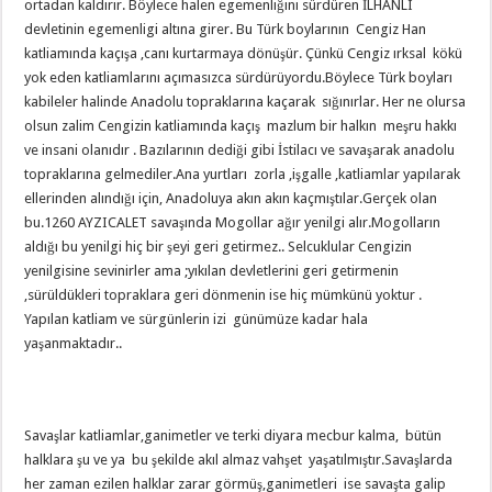
ortadan kaldırır. Böylece halen egemenliğini sürdüren İLHANLI
devletinin egemenligi altına girer. Bu Türk boylarının Cengiz Han
katliamında kaçışa ,canı kurtarmaya dönüşür. Çünkü Cengiz ırksal kökü
yok eden katliamlarını açımasızca sürdürüyordu.Böylece Türk boyları
kabileler halinde Anadolu topraklarına kaçarak sığınırlar. Her ne olursa
olsun zalim Cengizin katliamında kaçış mazlum bir halkın meşru hakkı
ve insani olanıdır . Bazılarının dediği gibi İstilacı ve savaşarak anadolu
topraklarına gelmediler.Ana yurtları zorla ,işgalle ,katliamlar yapılarak
ellerinden alındığı için, Anadoluya akın akın kaçmıştılar.Gerçek olan
bu.1260 AYZICALET savaşında Mogollar ağır yenilgi alır.Mogolların
aldığı bu yenilgi hiç bir şeyi geri getirmez.. Selcuklular Cengizin
yenilgisine sevinirler ama ;yıkılan devletlerini geri getirmenin
,sürüldükleri topraklara geri dönmenin ise hiç mümkünü yoktur .
Yapılan katliam ve sürgünlerin izi günümüze kadar hala
yaşanmaktadır..
Savaşlar katliamlar,ganimetler ve terki diyara mecbur kalma, bütün
halklara şu ve ya bu şekilde akıl almaz vahşet yaşatılmıştır.Savaşlarda
her zaman ezilen halklar zarar görmüş,ganimetleri ise savaşta galip