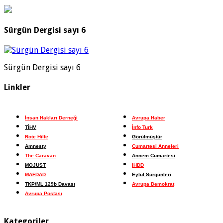
Sürgün Dergisi sayı 6
Sürgün Dergisi sayı 6
Linkler
İnsan Hakları Derneği
Avrupa Haber
TİHV
İnfo Turk
Rote Hilfe
Görülmüştür
Amnesty
Cumartesi Anneleri
The Caravan
Annem Cumartesi
MOJUST
IHDD
MAFDAD
Eylül Sürgünleri
TKP/ML 129b Davası
Avrupa Demokrat
Avrupa Postası
Kategoriler