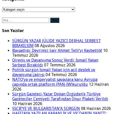
Kategoriler
Arama:
Son Yazılar
SÜRGÜN YAZAR JÜLİDE YAZICI DERHAL SERBEST
BIRAKILSIN!
08 Ağustos 2026
Başsağlığı: Devrimci Şair Ahmet Telli’yi Kaybettik!
10
Temmuz 2026
Direniş ve Dayanışma Sonuç Verdi: İsmail Yağan
Serbest Bırakıldı
07 Temmuz 2026
Politik sürgün İsmail Yağan için acil destek ve
dayanışma çağrısı
04 Temmuz 2026
NATO’ya ve emperyalist savaşlara karşı Avrupa
çapında ortak platform (PAN-IW)kuruldu
12 Haziran
2026
Sürgün Gazeteci-Yazar Doğan Özgüden’e Türkiye
Gazeteciler Cemiyeti Tarafından Onur Plaketi Verildi
10 Haziran 2026
SSCB’YE VE BULGARİSTAN’A SÜRGÜN
08 Haziran 2026
HAFIZAYA YAZILAN KARANLIK VE VİCDANIN YANITI :