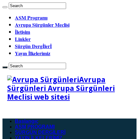
ASM Programı
Avrupa Sürgünler Meclisi
İletişim
Linkler
Sürgün Dergİlerİ
Yayın İlkelerimiz
Avrupa
Sürgünleri Avrupa Sürgünleri
Meclisi web sitesi
Başlangıç
ASM PROGRAMI
SÜRGÜN DERGİLERİ
YAYIN İLKELERİMİZ