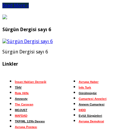
Read More »
Sürgün Dergisi sayı 6
Sürgün Dergisi sayı 6
Linkler
İnsan Hakları Derneği
Avrupa Haber
TİHV
İnfo Turk
Rote Hilfe
Görülmüştür
Amnesty
Cumartesi Anneleri
The Caravan
Annem Cumartesi
MOJUST
IHDD
MAFDAD
Eylül Sürgünleri
TKP/ML 129b Davası
Avrupa Demokrat
Avrupa Postası