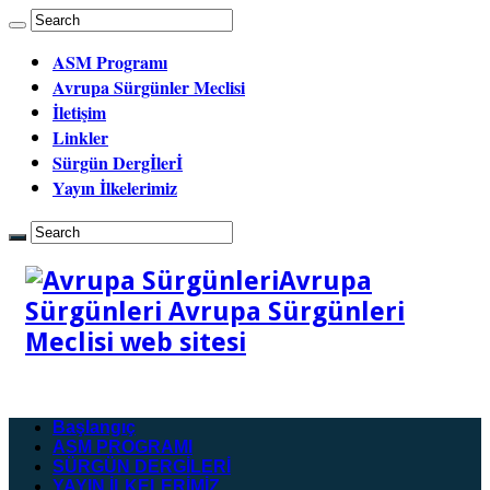
ASM Programı
Avrupa Sürgünler Meclisi
İletişim
Linkler
Sürgün Dergİlerİ
Yayın İlkelerimiz
Avrupa
Sürgünleri Avrupa Sürgünleri
Meclisi web sitesi
Başlangıç
ASM PROGRAMI
SÜRGÜN DERGİLERİ
YAYIN İLKELERİMİZ