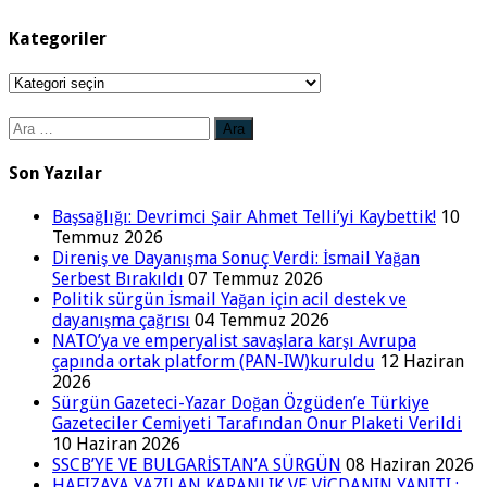
Kategoriler
Kategoriler
Arama:
Son Yazılar
Başsağlığı: Devrimci Şair Ahmet Telli’yi Kaybettik!
10
Temmuz 2026
Direniş ve Dayanışma Sonuç Verdi: İsmail Yağan
Serbest Bırakıldı
07 Temmuz 2026
Politik sürgün İsmail Yağan için acil destek ve
dayanışma çağrısı
04 Temmuz 2026
NATO’ya ve emperyalist savaşlara karşı Avrupa
çapında ortak platform (PAN-IW)kuruldu
12 Haziran
2026
Sürgün Gazeteci-Yazar Doğan Özgüden’e Türkiye
Gazeteciler Cemiyeti Tarafından Onur Plaketi Verildi
10 Haziran 2026
SSCB’YE VE BULGARİSTAN’A SÜRGÜN
08 Haziran 2026
HAFIZAYA YAZILAN KARANLIK VE VİCDANIN YANITI :