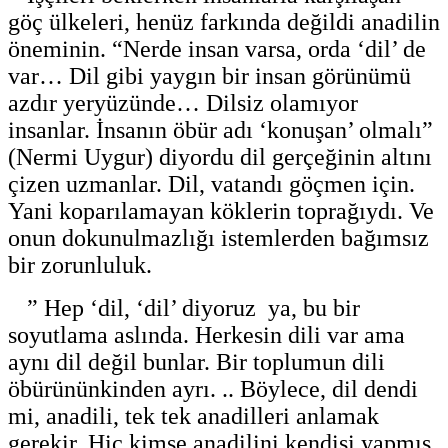
göç ülkeleri, henüz farkında değildi anadilin
öneminin. “Nerde insan varsa, orda ‘dil’ de
var… Dil gibi yaygın bir insan görünümü
azdır yeryüzünde… Dilsiz olamıyor
insanlar. İnsanın öbür adı ‘konuşan’ olmalı”
(Nermi Uygur) diyordu dil gerçeğinin altını
çizen uzmanlar. Dil, vatandı göçmen için.
Yani koparılamayan köklerin toprağıydı. Ve
onun dokunulmazlığı istemlerden bağımsız
bir zorunluluk.
” Hep ‘dil, ‘dil’ diyoruz ya, bu bir
soyutlama aslında. Herkesin dili var ama
aynı dil değil bunlar. Bir toplumun dili
öbürününkinden ayrı. .. Böylece, dil dendi
mi, anadili, tek tek anadilleri anlamak
gerekir. Hiç kimse anadilini kendisi yapmış