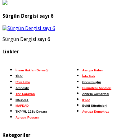
Sürgün Dergisi sayı 6
Sürgün Dergisi sayı 6
Linkler
İnsan Hakları Derneği
Avrupa Haber
TİHV
İnfo Turk
Rote Hilfe
Görülmüştür
Amnesty
Cumartesi Anneleri
The Caravan
Annem Cumartesi
MOJUST
IHDD
MAFDAD
Eylül Sürgünleri
TKP/ML 129b Davası
Avrupa Demokrat
Avrupa Postası
Kategoriler