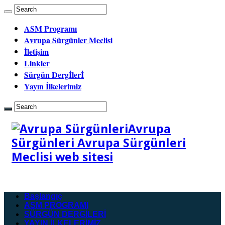
ASM Programı
Avrupa Sürgünler Meclisi
İletişim
Linkler
Sürgün Dergİlerİ
Yayın İlkelerimiz
Avrupa
Sürgünleri Avrupa Sürgünleri
Meclisi web sitesi
Başlangıç
ASM PROGRAMI
SÜRGÜN DERGİLERİ
YAYIN İLKELERİMİZ