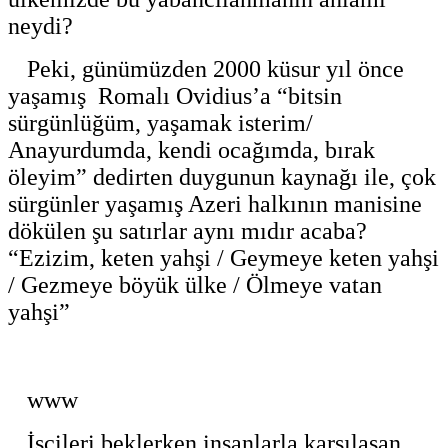
neydi?
Peki, günümüzden 2000 küsur yıl önce
yaşamış Romalı Ovidius’a “bitsin
sürgünlüğüm, yaşamak isterim/
Anayurdumda, kendi ocağımda, bırak
öleyim” dedirten duygunun kaynağı ile, çok
sürgünler yaşamış Azeri halkının manisine
dökülen şu satırlar aynı mıdır acaba?
“Ezizim, keten yahşi / Geymeye keten yahşi
/ Gezmeye böyük ülke / Ölmeye vatan
yahşi”
www
İşçileri beklerken insanlarla karşılaşan