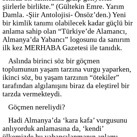
şiirlerle birlikte.” (Gültekin Emre. Yarım
Damla. -Şiir Antolojisi- Önsöz’den.) Yeni
bir kimlik tanımı olabilecek kadar güçlü bir
anlama sahip olan “Türkiye’de Alamancı,
Almanya’da Yabancı” logosunu da sanırım
ilk kez MERHABA Gazetesi ile tanıdık.
Aslında birinci söz bir göçmen
toplumunun yaşam tarzına vurgu yaparken,
ikinci söz, bu yaşam tarzının “ötekiler”
tarafından algılanışını biraz da eleştirel bir
tarzda vermekteydi.
Göçmen nereliydi?
Hadi Almanya’da ‘kara kafa’ vurgusunu
anlıyorduk anlamasına da, ‘kendi’
ülkemizde bu yabancılanmanın anlamı