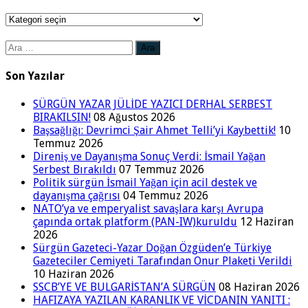
Kategoriler
Arama:
Son Yazılar
SÜRGÜN YAZAR JÜLİDE YAZICI DERHAL SERBEST
BIRAKILSIN!
08 Ağustos 2026
Başsağlığı: Devrimci Şair Ahmet Telli’yi Kaybettik!
10
Temmuz 2026
Direniş ve Dayanışma Sonuç Verdi: İsmail Yağan
Serbest Bırakıldı
07 Temmuz 2026
Politik sürgün İsmail Yağan için acil destek ve
dayanışma çağrısı
04 Temmuz 2026
NATO’ya ve emperyalist savaşlara karşı Avrupa
çapında ortak platform (PAN-IW)kuruldu
12 Haziran
2026
Sürgün Gazeteci-Yazar Doğan Özgüden’e Türkiye
Gazeteciler Cemiyeti Tarafından Onur Plaketi Verildi
10 Haziran 2026
SSCB’YE VE BULGARİSTAN’A SÜRGÜN
08 Haziran 2026
HAFIZAYA YAZILAN KARANLIK VE VİCDANIN YANITI :