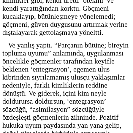
kimlikler gibi, kendi üretti ‘ötekini’ ve
kendi yarattığından korktu. Göçmeni
kucaklayıp, bütünleşmeye yönelemedi;
göçmeni, güven duygusunu artırmak yerine
dıştalayarak gettolaşmaya yöneltti.
Ve yanlış yaptı. “Parçanın bütüne; bireyin
topluma uyumu” anlamında, uygulanması
öncelikle göçmenler tarafından keyifle
beklenen ‘entegrasyon’, egemen ulus
kibrinden sıyrılamamış ulusçu yaklaşımlar
nedeniyle, farklı kimliklerin reddine
dönüştü. Ve giderek, içini kim neyle
doldurursa doldursun, ‘entegrasyon’
sözcüğü, “asimilasyon” sözcüğüyle
özdeşleşti göçmenlerin zihninde. Pozitif
hukuka uyum paydasında yan yana gelip,