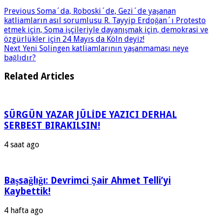
Previous
Soma´da, Roboski´de, Gezi´de yaşanan
katliamların asıl sorumlusu R. Tayyip Erdoğan´ı Protesto
etmek için, Soma işçileriyle dayanışmak için, demokrasi ve
özgürlükler için 24 Mayıs da Köln deyiz!
Next
Yeni Solingen katliamlarının yaşanmaması neye
bağlıdır?
Related Articles
SÜRGÜN YAZAR JÜLİDE YAZICI DERHAL
SERBEST BIRAKILSIN!
4 saat ago
Başsağlığı: Devrimci Şair Ahmet Telli’yi
Kaybettik!
4 hafta ago